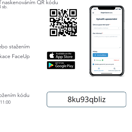
ď
na
sk
enováním QR kód
u
 sb.
ebo s
tažením
ikace FaceUp
ložením kódu
 11:00