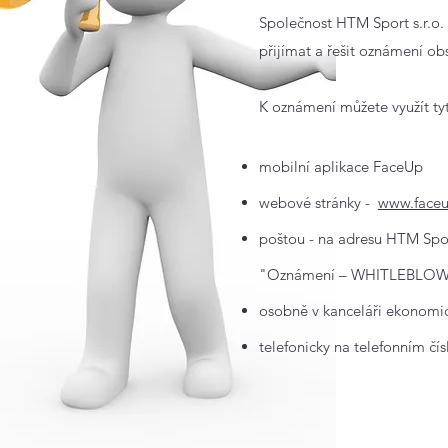
Společnost HTM Sport s.r.o.
přijímat a řešit oznámení o
K oznámení můžete využít ty
mobilní aplikace FaceUp
webové stránky -
www.faceu
poštou - na adresu HTM Spor
"Oznámení – WHITLEBLOWIN
osobně v kanceláři ekonomic
telefonicky na telefonním čí