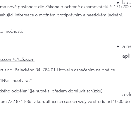
bu
 má nově povinnost dle Zákona o ochraně oznamovatelů č. 171/2023
bsahující informace o možném protiprávním a neetickém jednání.
to možnosti:
a
n
apl
p.com/c/tc5zxizm
t s.r.o. Palackého 34, 784 01 Litovel s označením na obálce
G - neotvírat"
kého oddělení (je nutné si předem domluvit schůzku)
a v
slem 732 871 836 v konzultačních časech vždy ve středu od 10:00 do